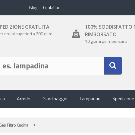
Blog
Contattaci
PEDIZIONE GRATUITA
100% SODDISFATTO 
er ordini superiori a 200 euro
RIMBORSATO
10 giorni per ripensarci
ica
Arredo
Giardinaggio
Lampadari
Spedizione
 Gas Filtro Cucina