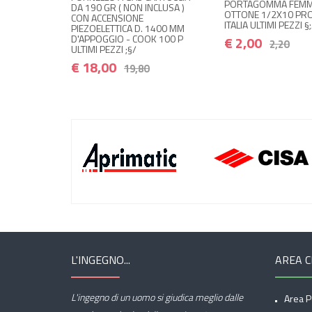
PORTAGOMMA FEMMINA GPL IN
190 GR ( NON INCLUSA )
OTTONE 1/2X10 PRODOTTO IN
 ACCENSIONE
ITALIA ULTIMI PEZZI §;/
ZOELETTICA D. 1400 MM
PPOGGIO - COOK 100 P
€ 2,00
2,20
MI PEZZI ;§/
18,00
19,80
L'INGEGNO...
AREA C
L'ingegno di un uomo si giudica meglio dalle
Area P