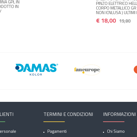
€ 8,
PINZO ELETTRICO HELLFIRE
CORPO METALLICO GR 190 (
NON ICNLUSA ) ULTIMI PEZZI ;§/
€ 18,00
19,80
LIENTI
TERMINI E CONDIZIONI
INFORMAZIONI
ersonale
Pagamenti
Chi Siamo