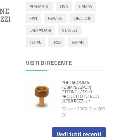
APRIMATIC
CISA
DAMAS
ONE
ZZI
FAN
GEWISS
IDEAL LUX
LAMPADARI
STANLEY
TOTAL
TRIO
VIMAR
VISTI DI RECENTE
PORTAGOMMA
FEMMINA GPL IN
OTTONE 1/2X10
PRODOTTO IN ITALIA
ULTIMI PEZZI §;/
027557 206213 55288
EX
Vedi tutti recenti