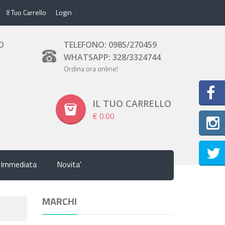
Il Tuo Carrello
Login
O
TELEFONO: 0985/270459
WHATSAPP: 328/3324744
Ordina ora online!
IL TUO CARRELLO
€ 0.00
Inst
 Immediata
Novita'
MARCHI