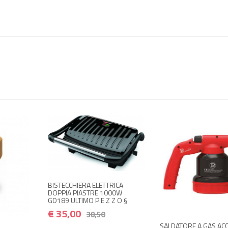
ECCHIERA ELETTRICA
IA PIASTRE 1000W
 ULTIMO P E Z Z O §
PIETRA
KG 3 
5,00
38,50
GERMA
SALDATORE A GAS ACCENSIONE