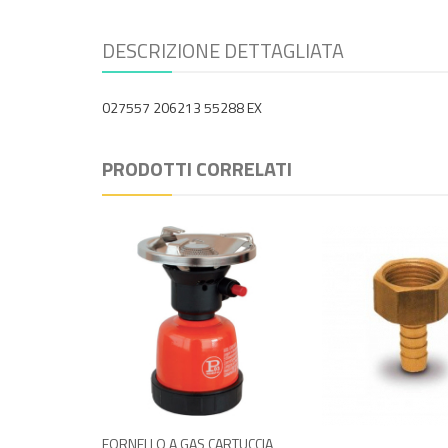
DESCRIZIONE DETTAGLIATA
027557 206213 55288 EX
PRODOTTI CORRELATI
BIST
DOPP
GD189
€ 3
NELLO A GAS CARTUCCIA