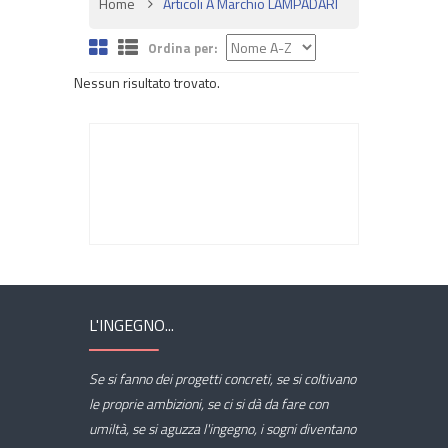
Home
Articoli A Marchio LAMPADARI
Ordina per:
Nessun risultato trovato.
L'INGEGNO...
Se si fanno dei progetti concreti, se si coltivano
le proprie ambizioni, se ci si dà da fare con
umiltà, se si aguzza l'ingegno, i sogni diventano