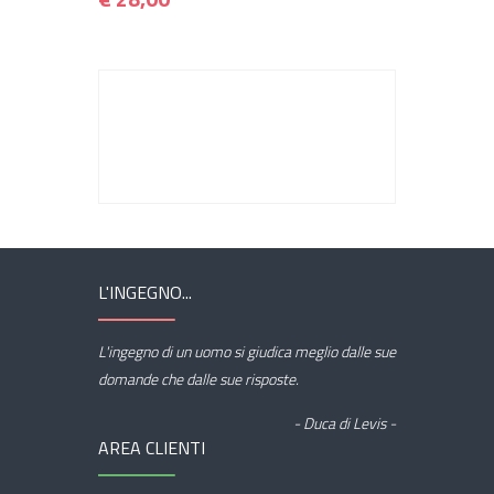
L'INGEGNO...
L'ingegno di un uomo si giudica meglio dalle sue
domande che dalle sue risposte.
- Duca di Levis -
AREA CLIENTI