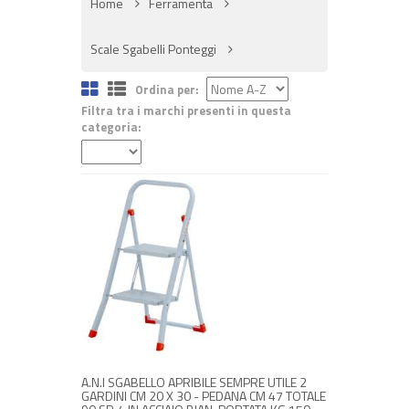
Home
Ferramenta
Scale Sgabelli Ponteggi
Ordina per:
Filtra tra i marchi presenti in questa
categoria:
NON DISPONIBILE A MAGAZZINO
€ 32,00
€ 38,40
Avvisami quando disponibile
A.N.I SGABELLO APRIBILE SEMPRE UTILE 2
GARDINI CM 20 X 30 - PEDANA CM 47 TOTALE