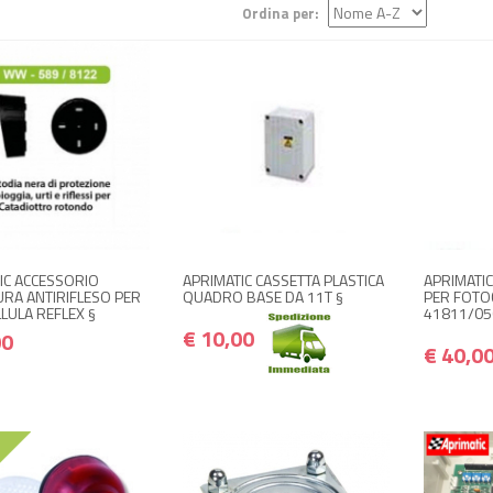
Ordina per:
+ ACQUISTA
+ ACQUISTA
+
€ 10,00
€ 10,00
€ 12,00
€ 12,00
IC ACCESSORIO
APRIMATIC CASSETTA PLASTICA
APRIMATI
RA ANTIRIFLESO PER
QUADRO BASE DA 11T §
PER FOTOC
LULA REFLEX §
41811/050
€ 10,00
00
€ 40,0