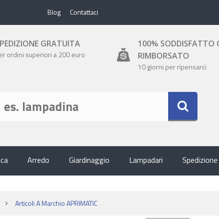
Blog
Contattaci
PEDIZIONE GRATUITA
100% SODDISFATTO 
er ordini superiori a 200 euro
RIMBORSATO
10 giorni per ripensarci
ica
Arredo
Giardinaggio
Lampadari
Spedizione
Articoli A Marchio APRIMATIC