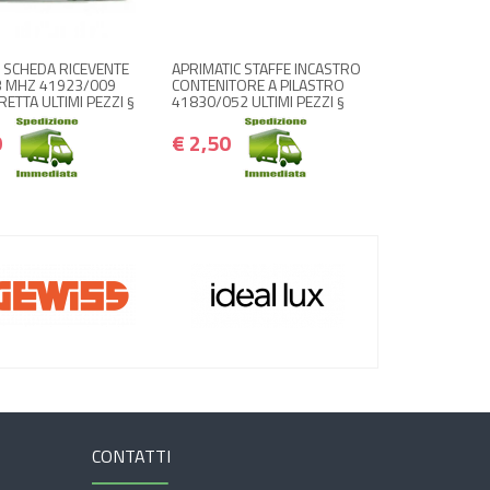
€ 65,00
€ 2,50
€ 78,00
€ 3,00
 SCHEDA RICEVENTE
APRIMATIC STAFFE INCASTRO
3 MHZ 41923/009
CONTENITORE A PILASTRO
ETTA ULTIMI PEZZI §
41830/052 ULTIMI PEZZI §
0
€ 2,50
CONTATTI