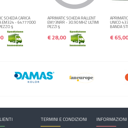
€ 19,90
€ 28,00
€ 23,88
€ 33,60
IC SCHEDA CARICA
APRIMATIC SCHEDA RALLENT
APRIMATIC
A EM324 - 64777000
EM73NRR - 30.90 MHZ ULTIMI
UNICO 43
PEZZO §
PEZZI §
BANDA STR
90
€ 28,00
€ 65,0
LIENTI
TERMINI E CONDIZIONI
INFORMAZIONI