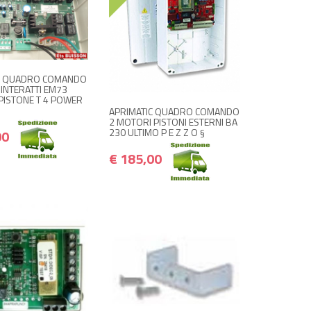
 ACQUISTA
€ 165,00
€ 198,00
+ ACQUISTA
€ 185,00
€ 222,00
C QUADRO COMANDO
INTERATTI EM73
 PISTONE T 4 POWER
APRIMATIC QUADRO COMANDO
2 MOTORI PISTONI ESTERNI BA
230 ULTIMO P E Z Z O §
00
€ 185,00
 ACQUISTA
+ ACQUISTA