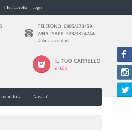
Il Tuo Carrello
Login
O
TELEFONO: 0985/270459
WHATSAPP: 328/3324744
Ordina ora online!
IL TUO CARRELLO
€ 0.00
Inst
 Immediata
Novita'