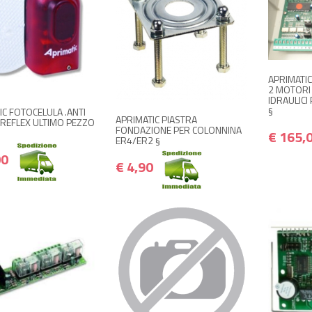
+
+ ACQUISTA
+ ACQUISTA
€ 78,00
€ 93,60
€ 4,90
€ 5,88
APRIMATI
2 MOTORI 
IDRAULICI
§
IC FOTOCELULA .ANTI
APRIMATIC PIASTRA
 REFLEX ULTIMO PEZZO
FONDAZIONE PER COLONNINA
€ 165,
ER4/ER2 §
00
€ 4,90
+ ACQUISTA
+ ACQUISTA
+