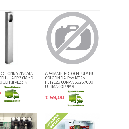
 ACQUISTA
+ ACQUISTA
€ 40,00
€ 59,00
€ 48,00
€ 70,80
C COLONNA ZINCATA
APRIMATIC FOTOCELLULA PIU
ELLULA ER2 CM 50 -
COLONNINA IP55 MT25
 ULTIMI PEZZI §
FSTYE25 COPPIA 65267000
ULTIMA COPPIA §
0
€ 59,00