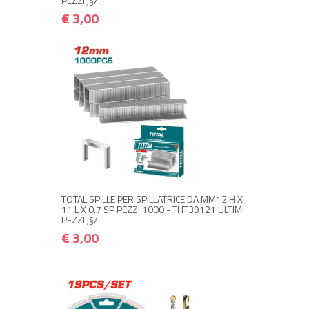
PEZZI ;§/
€ 3,00
+ ACQUISTA
€ 3,00
€ 3,60
TOTAL SPILLE PER SPILLATRICE DA MM12 H X
11 L X 0.7 SP PEZZI 1000 - THT39121 ULTIMI
PEZZI ;§/
€ 3,00