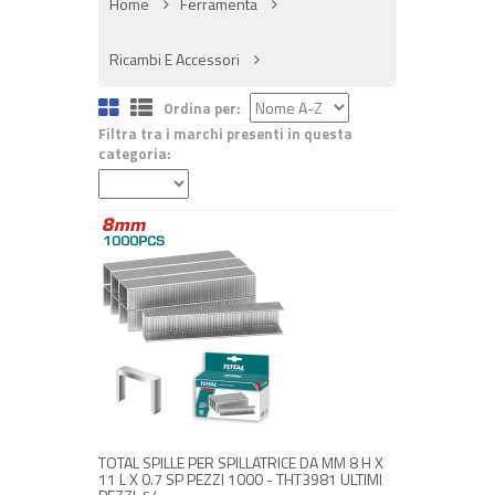
Home
Ferramenta
Ricambi E Accessori
Ordina per:
Filtra tra i marchi presenti in questa
categoria:
NON DISPONIBILE A MAGAZZINO
€ 3,00
€ 3,60
Avvisami quando disponibile
TOTAL SPILLE PER SPILLATRICE DA MM 8 H X
11 L X 0.7 SP PEZZI 1000 - THT3981 ULTIMI