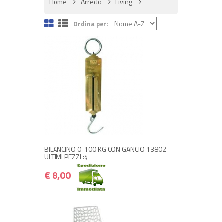
Home
Arredo
Living
Ordina per:
+ ACQUISTA
€ 8,00
€ 9,60
BILANCINO 0-100 KG CON GANCIO 13802
ULTIMI PEZZI :§
€ 8,00