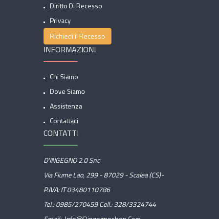
Diritto Di Recesso
Privacy
Richiedi il Recesso
INFORMAZIONI
Chi Siamo
Dove Siamo
Assistenza
Contattaci
CONTATTI
D'INGEGNO 2.0 Snc
Via Fiume Lao, 299 - 87029 - Scalea (CS)-
P.IVA: IT 03480110786
Tel.:
0985/270459
Cell.:
328/3324744
Email:
Info@dingegnoshop.com