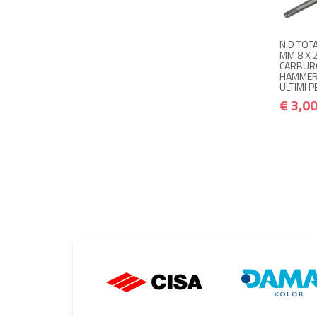
N.D TOT
MM 8 X 
CARBUR
HAMMER 
ULTIMI P
€ 3,0