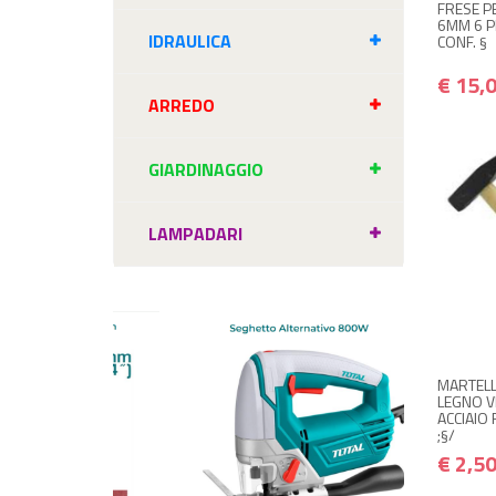
FRESE P
6MM 6 P
IDRAULICA
CONF. §
€ 15,
ARREDO
GIARDINAGGIO
LAMPADARI
NON
Avvisam
MARTELL
LEGNO V
ACCIAIO 
;§/
€ 2,5