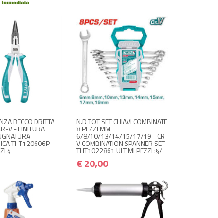
DISPONIBILE A
NON DISPONIBILE A
€ 20,00
€ 6,00
€ 24,00
AGAZZINO
MAGAZZINO
€ 7,20
 quando disponibile
Avvisami quando disponibile
INZA BECCO DRITTA
N.D TOT SET CHIAVI COMBINATE
R-V - FINITURA
8 PEZZI MM
UGNATURA
6/8/10/13/14/15/17/19 - CR-
ICA THT120606P
V COMBINATION SPANNER SET
ZI §
THT1022861 ULTIMI PEZZI :§/
€ 20,00
NON DISPONIBILE A
€ 7,00
MAGAZZINO
€ 8,40