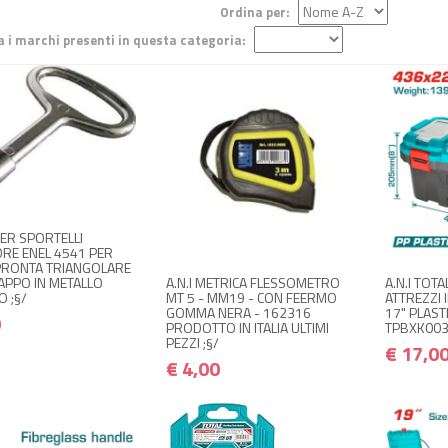
Ordina per:
ra i marchi presenti in questa categoria:
+ ACQUISTA
€ 4,00
€ 4,80
NON DISPONIBILE A
NON 
€ 4,00
MAGAZZINO
M
€ 4,80
PER SPORTELLI
Avvisami quando disponibile
Avvisami
RE ENEL 4541 PER
PRONTA TRIANGOLARE
A.N.I METRICA FLESSOMETRO
A.N.I TOT
TAPPO IN METALLO
MT 5 - MM19 - CON FEERMO
ATTREZZI 
 ;§/
GOMMA NERA - 162316
17" PLAST
0
PRODOTTO IN ITALIA ULTIMI
TPBXK0031
PEZZI ;§/
€ 17,0
€ 4,00