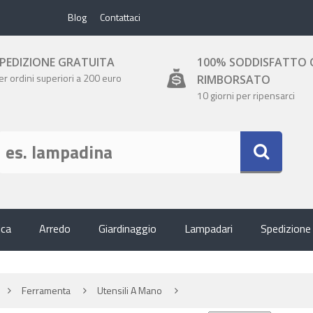
Blog
Contattaci
PEDIZIONE GRATUITA
100% SODDISFATTO 
er ordini superiori a 200 euro
RIMBORSATO
10 giorni per ripensarci
ica
Arredo
Giardinaggio
Lampadari
Spedizione
Ferramenta
Utensili A Mano