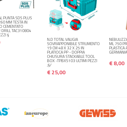
€ 3,00
€ 3,60
NON DISPONIBILE A
+
AL PUNTA SDS PLUS
€ 25,00
€ 30,00
MAGAZZINO
260 MM TESTA IN
O CEMENTATO
Avvisami quando disponibile
DRILL TAC310804
EZZI §
N.D TOTAL VALIGIA
NEBULIZZ
0
SOVRAPPONIBILE STRUMENTO
ML 750 P
19 CM 48 X 32 X 25 IN
PLASTICA
PLATIOCA PP - DOPPIA
GERMANIA
CHIUSURA STACKABLE TOOL
BOX -TPBXS103 ULTIMI PEZZI
€ 8,00
;§/
€ 25,00