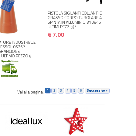
Avvisami quando disponibile
PISTOLA SIGILANTI COLLANTI E
 ACQUISTA
GRASSO CORPO TUBOLARE A
€ 8,00
SPINTA IN ALLUMINIO 310845
€ 9,60
ULTIMI PEZZI ;§/
€ 7,00
ATORE INDUSTRIALE
RESSOL 06267
 ARANCIONE
 ULTIMO PEZZO §
1
2
3
4
5
6
Successivo >
Vai alla pagina: