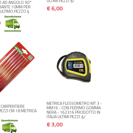
ULTIMI PEZZI ;§/
 AD ANGOLO 90°
€ 6,00
RANTE 10MM PER
ULTIMO PEZZO §
0
NON DISPONIBILE A
 ACQUISTA
€ 3,00
MAGAZZINO
€ 3,60
€ 2,00
€ 2,40
Avvisami quando disponibile
METRICA FLESSOMETRO MT 3 -
 CARPENTIERE
MM16 - CON FEERMO GOMMA
EZZI CM 18 METRICA
NERA - 162316 PRODOTTO IN
ITALIA ULTIMI PEZZI ;§/
€ 3,00