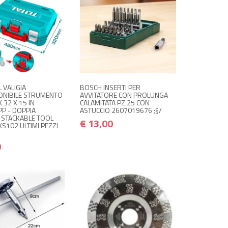
DISPONIBILE A
NON DISPONIBILE A
€ 15,00
€ 13,00
€ 18,00
€ 15,60
AGAZZINO
MAGAZZINO
 quando disponibile
Avvisami quando disponibile
L VALIGIA
BOSCH INSERTI PER
NIBILE STRUMENTO
AVVITATORE CON PROLUNGA
 32 X 15 IN
CALAMITATA PZ 25 CON
PP - DOPPIA
ASTUCCIO 2607019676 ;§/
 STACKABLE TOOL
€ 13,00
S102 ULTIMI PEZZI
0
 ACQUISTA
€ 15,00
€ 18,00