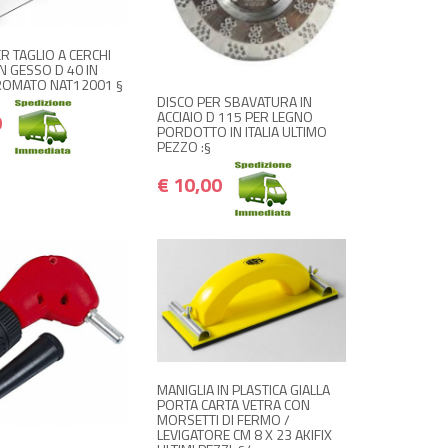
+ ACQUISTA
€ 10,00
€ 12,00
R TAGLIO A CERCHI
N GESSO D 40 IN
CROMATO NAT12001 §
DISCO PER SBAVATURA IN
ACCIAIO D 115 PER LEGNO
0
PORDOTTO IN ITALIA ULTIMO
PEZZO :§
€ 10,00
NON DISPONIBILE A
€ 6,00
MAGAZZINO
€ 7,20
Avvisami quando disponibile
 ACQUISTA
€ 13,00
€ 15,60
MANIGLIA IN PLASTICA GIALLA
PORTA CARTA VETRA CON
MORSETTI DI FERMO /
LEVIGATORE CM 8 X 23 AKIFIX