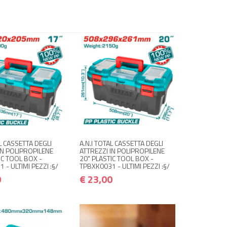
DISPONIBILE A
NON DISPONIBILE A
€ 17,00
€ 23,00
€ 20,40
€ 27,60
AGAZZINO
MAGAZZINO
 quando disponibile
Avvisami quando disponibile
AL CASSETTA DEGLI
A.N.I TOTAL CASSETTA DEGLI
IN POLIPROPILENE
ATTREZZI IN POLIPROPILENE
IC TOOL BOX -
20" PLASTIC TOOL BOX -
 - ULTIMI PEZZI :§/
TPBXK0031 - ULTIMI PEZZI :§/
0
€ 23,00