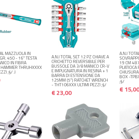
 DISPONIBILE A
NON 
NON DISPONIBILE A
€ 7,00
MAGAZZINO
M
€ 8,40
€ 23,00
€ 27,60
MAGAZZINO
i quando disponibile
Avvisami
Avvisami quando disponibile
TAL MAZZUOLA IN
A.N.I TOTA
A.N.I TOTAL SET 12 PZ CHIAVE A
R. 450 - 16" TESTA
SOVRAPPO
CRICHETTO REVERSIBILE PER
NICO IN FIBRA
19 CM 48 X
BUSSOLE DA 3/8 MANICO CR-V
 HAMMER THRUHXXXX
PLATIOCA 
E IMPUGNATURA IN RESINA + 1
ZZI ;§/ .I
CHIUSURA
BARRA DI ESTENSIONE DA
BOX -TPBX
0
125MM (5") RATCHET WRENCH
;§/
- THT106XXX ULTIMI PEZZI ;§/
€ 15,0
€ 23,00
+ ACQUISTA
+
€ 1,50
€ 1,80
+ ACQUISTA