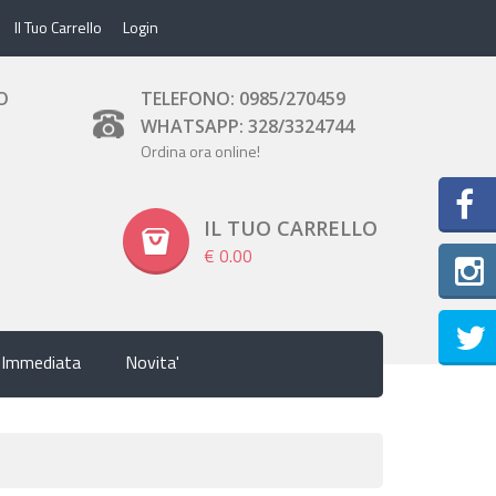
Il Tuo Carrello
Login
O
TELEFONO: 0985/270459
WHATSAPP: 328/3324744
Ordina ora online!
IL TUO CARRELLO
€ 0.00
Inst
 Immediata
Novita'