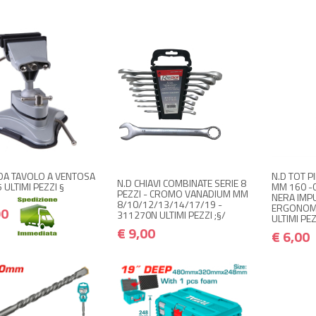
+ ACQUISTA
NON 
NON DISPONIBILE A
€ 14,90
€ 17,88
M
€ 9,00
€ 10,80
MAGAZZINO
Avvisami
Avvisami quando disponibile
A TAVOLO A VENTOSA
N.D TOT P
N.D CHIAVI COMBINATE SERIE 8
ULTIMI PEZZI §
MM 160 -C
PEZZI - CROMO VANADIUM MM
NERA IMP
8/10/12/13/14/17/19 -
ERGONOM
90
311270N ULTIMI PEZZI ;§/
ULTIMI PEZ
€ 9,00
€ 6,00
+ ACQUISTA