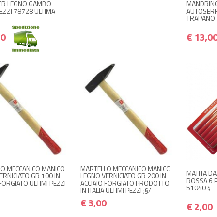
ER LEGNO GAMBO
MANDRINO
EZZI 78728 ULTIMA
AUTOSER
TRAPANO 
00
€ 13,0
 DISPONIBILE A
NON DISPONIBILE A
+
€ 2,50
€ 3,00
MAGAZZINO
MAGAZZINO
€ 3,00
€ 3,60
i quando disponibile
Avvisami quando disponibile
O MECCANICO MANICO
MARTELLO MECCANICO MANICO
MATITA DA
ERNICIATO GR 100 IN
LEGNO VERNICIATO GR 200 IN
ROSSA 6 P
FORGIATO ULTIMI PEZZI
ACCIAIO FORGIATO PRODOTTO
51040 §
IN ITALIA ULTIMI PEZZI ;§/
0
€ 3,00
€ 2,00