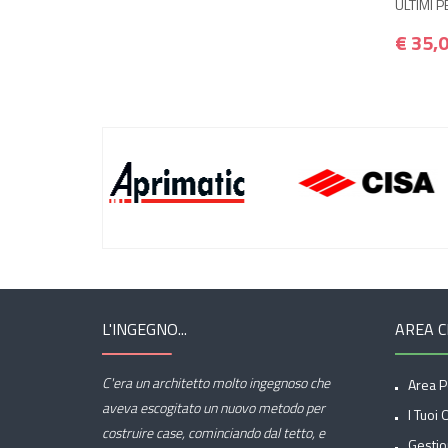
ULTIMI P
€ 35,
L'INGEGNO...
AREA C
C'era un architetto molto ingegnoso che
Area P
aveva escogitato un nuovo metodo per
I Tuoi 
costruire case, cominciando dal tetto, e
Gestio