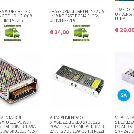
TRASFOR
RMATORE HS LED
TRASFORMATORE LED 12V 0,5-
UNIVERSA
MODEL (8-12)X1W
15W KIT FAST ROMA 31365
ULTIMI ---
TIMI PEZZI §
ULTIMI PEZZI §
€ 29,0
0
€ 24,00
+ ACQUISTA
+ ACQUISTA
+
€ 35,00
€ 15,00
€ 42,00
€ 18,00
LIMENTATORE
V-TAC ALIMENTATORE
V-TAC AL
ZZATO LED POWER
STABILIZZATO LED SKU3228
STABILIZ
METAL DRIVER 12.5A
POWER SUPPLY METAL DRIVER
POWER SU
150W SKU3055 /3244
2.1A 12V DC 25W ULTIMI PEZZI
5A - 24V 