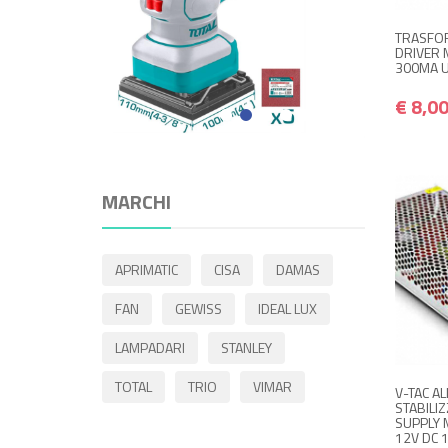
TRASFO
DRIVER 
300MA UL
€ 8,0
MARCHI
APRIMATIC
CISA
DAMAS
FAN
GEWISS
IDEAL LUX
LAMPADARI
STANLEY
TOTAL
TRIO
VIMAR
V-TAC A
STABILI
SUPPLY 
12V DC 