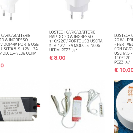
NON DISPONIBILE A
 DISPONIBILE A
NON 
€ 8,00
MAGAZZINO
€ 9,60
€ 10,00
€ 12,00
MAGAZZINO
M
Avvisami quando disponibile
i quando disponibile
Avvisami
LOSTECH CARICABATTERIE
 CARICABATTERIE
LOSTECH 
RAPIDO 20 W INGRESSO
20 W INGRESSO
20 W - PR
110/220V PORTE USB USCITA
V DOPPIA PORTE USB
- PER TA
5-9-12V - 3A MOD. LS-NC06
 USCITA 5-9-12V - 3A
CON CAVO 
ULTIMI PEZZI ;§/
MOD. LS-NC08 ULTIMI
USCITA 5 -
€ 8,00
/
110/220 -
PEZZI :§/
00
€ 10,0
+
+ ACQUISTA
+ ACQUISTA
€ 24,00
€ 8,00
€ 28,80
€ 9,60