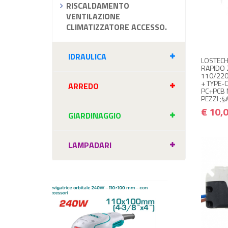
RISCALDAMENTO
NON
VENTILAZIONE
CLIMATIZZATORE ACCESSO.
Avvisam
IDRAULICA
LOSTECH
RAPIDO 
110/220
+ TYPE-C
ARREDO
PC+PCB 
PEZZI ;§/
€ 10,
GIARDINAGGIO
LAMPADARI