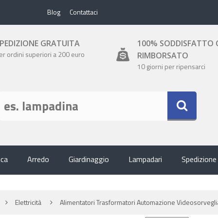
Blog
Contattaci
PEDIZIONE GRATUITA
100% SODDISFATTO 
er ordini superiori a 200 euro
RIMBORSATO
10 giorni per ripensarci
ica
Arredo
Giardinaggio
Lampadari
Spedizione
Elettricità
Alimentatori Trasformatori Automazione Videosorvegli