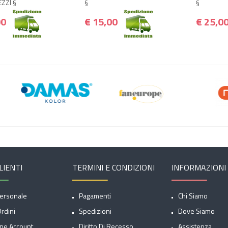
EZZI §
§
§
00
€ 15,00
€ 25,0
LIENTI
TERMINI E CONDIZIONI
INFORMAZIONI
ersonale
Pagamenti
Chi Siamo
Ordini
Spedizioni
Dove Siamo
ne Account
Diritto Di Recesso
Assistenza