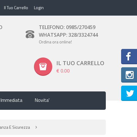
Il Tuo Carrello
Login
O
TELEFONO: 0985/270459
WHATSAPP: 328/3324744
Ordina ora online!
IL TUO CARRELLO
€ 0.00
Inst
 Immediata
Novita'
anza E Sicurezza