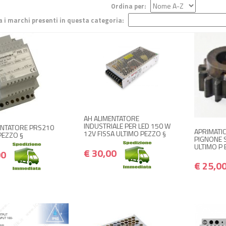
Ordina per:
ra i marchi presenti in questa categoria:
+ ACQUISTA
€ 30,00
+ ACQUISTA
€ 36,00
+
€ 20,00
€ 24,00
AH ALIMENTATORE
INDUSTRIALE PER LED 150 W
ENTATORE PRS210
APRIMATI
12V FISSA ULTIMO PEZZO §
PEZZO §
PIGNONE S
ULTIMO P E
€ 30,00
00
€ 25,0