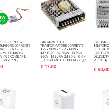
+ ACQUISTA
NON DISPONIBILE A
+
€ 15,00
€ 17,00
€ 18,00
€ 20,40
MAGAZZINO
Avvisami quando disponibile
VER LED RN 1342
FAN DRIVER LED
FARFISA V
RMATORE CORRENTE
TRASFORMATORE CORRENTE
TEMPORIZ
ANTE 2 A 12V -
12V - 50W - 4,2 A - 60W -
ELETTRON
 4 W -PRIMARIO
IMPUT AC176-264V - DC250-
CANCELAZ
V IP65 COME ART.
360V - MISURA CM 9 X L 10 X H
DELL'ULTI
TIMI PEZZI §
3,3 IN METALLO ULTIMI PEZZI ;§/
PEZZO :§
00
€ 17,00
€ 50,0