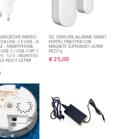
DISPONIBILE A
+ ACQUISTA
€ 10,00
€ 25,00
€ 12,00
€ 30,00
AGAZZINO
 quando disponibile
CARICATORE RAPIDO
SIC. SENSORE ALLARME SMART
ESA USB- C E USB - A
PORTE/ FINESTRA CON
BLE - SMARTPHONE
MAGNETE SUPISW001 ULTIMI
USB-C / USB-C MT 1
PEZZI §
 9 - 12 V - INGRESSO
€ 25,00
LS-NC61C ULTIMI
0
 ACQUISTA
+ ACQUISTA
€ 29,00
€ 34,80
€ 15,00
€ 18,00