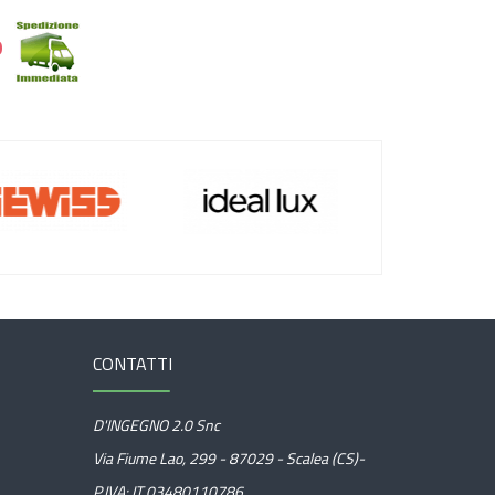
0
CONTATTI
D'INGEGNO 2.0 Snc
Via Fiume Lao, 299 - 87029 - Scalea (CS)-
P.IVA: IT 03480110786