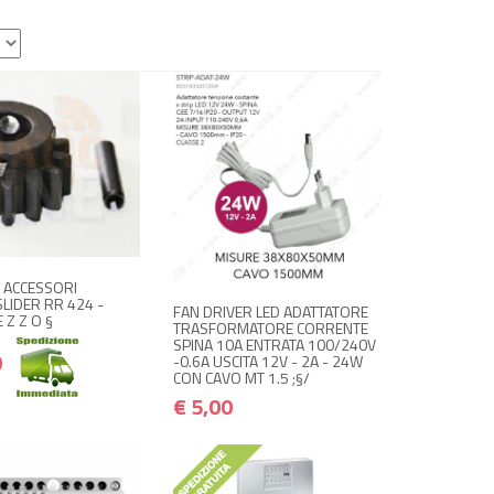
 ACQUISTA
€ 25,00
€ 30,00
+ ACQUISTA
€ 5,00
€ 6,00
C ACCESSORI
LIDER RR 424 -
FAN DRIVER LED ADATTATORE
 Z Z O §
TRASFORMATORE CORRENTE
SPINA 10A ENTRATA 100/240V
0
-0.6A USCITA 12V - 2A - 24W
CON CAVO MT 1.5 ;§/
€ 5,00