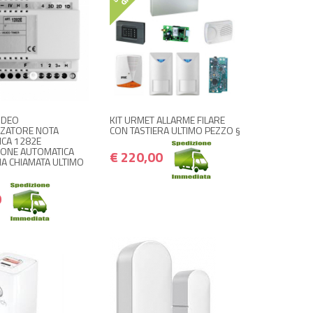
 ACQUISTA
+ ACQUISTA
€ 220,00
€ 50,00
€ 264,00
€ 60,00
IDEO
KIT URMET ALLARME FILARE
ZATORE NOTA
CON TASTIERA ULTIMO PEZZO §
ICA 1282E
IONE AUTOMATICA
€ 220,00
MA CHIAMATA ULTIMO
0