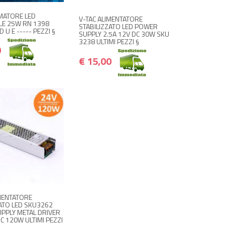
MATORE LED
V-TAC ALIMENTATORE
LE 25W RN 1398
STABILIZZATO LED POWER
 D U E ----- PEZZI §
SUPPLY 2.5A 12V DC 30W SKU
3238 ULTIMI PEZZI §
0
€ 15,00
 ACQUISTA
€ 25,00
€ 30,00
IMENTATORE
ZATO LED SKU3262
PPLY METAL DRIVER
DC 120W ULTIMI PEZZI