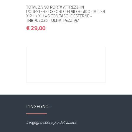
TOTAL ZAINO PORTA ATTREZZI IN
POLIESTERE OXFORD TELAIO RIGIDO CM L 38
X P 17 X H 46 CON TASCHE ESTERNE -
THBP02025 - ULTIMI PEZZI ;§/
€ 29,00
L'INGEGNO...
L'ingegno conta più dell'abilità.