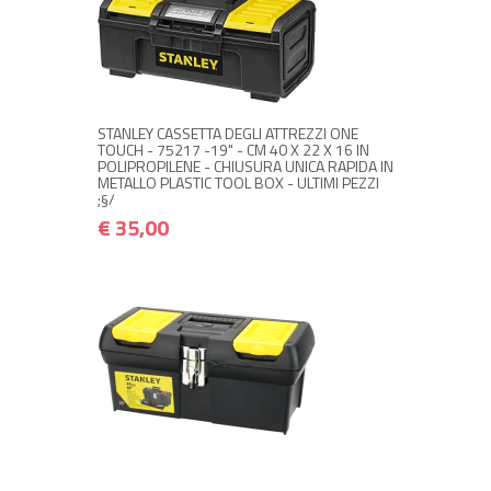
+ ACQUISTA
€ 35,00
€ 42,00
STANLEY CASSETTA DEGLI ATTREZZI ONE
TOUCH - 75217 -19" - CM 40 X 22 X 16 IN
POLIPROPILENE - CHIUSURA UNICA RAPIDA IN
METALLO PLASTIC TOOL BOX - ULTIMI PEZZI
;§/
€ 35,00
NON DISPONIBILE A MAGAZZINO
€ 20,00
€ 24,00
Avvisami quando disponibile