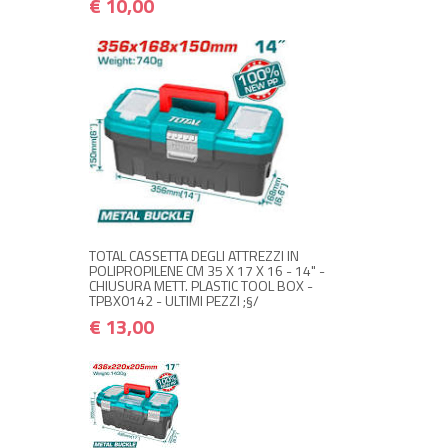
€ 10,00
+ ACQUISTA
€ 13,00
€ 15,60
TOTAL CASSETTA DEGLI ATTREZZI IN
POLIPROPILENE CM 35 X 17 X 16 - 14" -
CHIUSURA METT. PLASTIC TOOL BOX -
TPBX0142 - ULTIMI PEZZI ;§/
€ 13,00
+ ACQUISTA
€ 19,90
€ 23,88