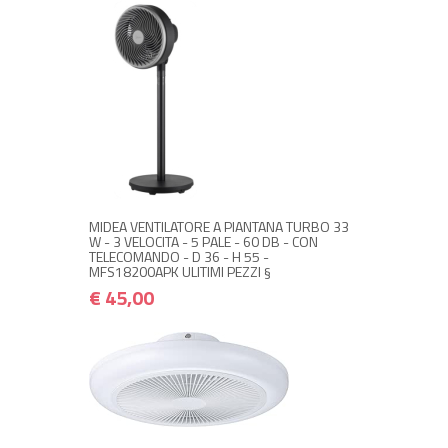
NON DISPONIBILE A MAGAZZINO
€ 45,00
€ 54,00
Avvisami quando disponibile
MIDEA VENTILATORE A PIANTANA TURBO 33
W - 3 VELOCITA - 5 PALE - 60 DB - CON
TELECOMANDO - D 36 - H 55 -
MFS18200APK ULITIMI PEZZI §
€ 45,00
NON DISPONIBILE A MAGAZZINO
€ 75,00
€ 90,00
Avvisami quando disponibile