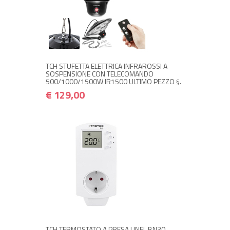
+ ACQUISTA
€ 129,00
€ 154,80
TCH STUFETTA ELETTRICA INFRAROSSI A
SOSPENSIONE CON TELECOMANDO
500/1000/1500W IR1500 ULTIMO PEZZO §.
€ 129,00
+ ACQUISTA
€ 19,90
€ 23,88
TCH TERMOSTATO A PRESA UNEL BN30