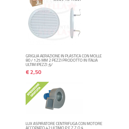
NON DISPONIBILE A MAGAZZINO
€ 2,50
€ 3,00
Avvisami quando disponibile
GRIGLIA AERAZIONE IN PLASTICA CON MOLLE
80 / 125 MM 2 PEZZI PRODOTTO IN ITALIA
ULTIM IPEZZI ;§/
€ 2,50
+ ACQUISTA
€ 220,00
€ 264,00
LUX ASPIRATORE CENTRIFUGA CON MOTORE
ACCOPIATO.42 ULTIMO P E Z Z O §