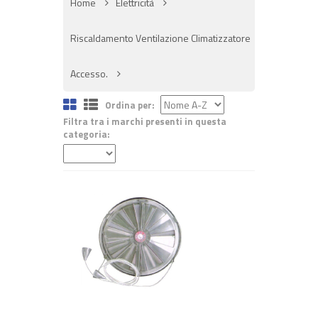
Home
Elettricità
Riscaldamento Ventilazione Climatizzatore
Accesso.
Ordina per:
Filtra tra i marchi presenti in questa
categoria:
+ ACQUISTA
€ 14,00
€ 16,80