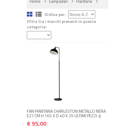
Home
Lampadari
Piantane
Ordina per:
Filtra tra i marchi presenti in questa
categoria:
NON DISPONIBILE A MAGAZZINO
€ 95,00
€ 114,00
Avvisami quando disponibile
FAN PIANTANA CHARLESTON METALLO NERA
E27 CM H 165 X D 40 X 25 ULTIMI PEZZI :§
€ 95,00