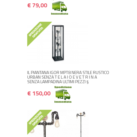
€ 79,00
+ ACQUISTA
€ 150,00
€ 180,00
IL PIANTANA IGOR MPT8 NERA STILE RUSTICO
URBAN SENZA T E L A I O E V E T R I N A
SENZA LAMPADINA ULTIMI PEZZI §
€ 150,00