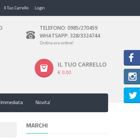
Il Tuo Carrello
Login
O
TELEFONO: 0985/270459
WHATSAPP: 328/3324744
Ordina ora online!
IL TUO CARRELLO
€ 0.00
Inst
 Immediata
Novita'
MARCHI