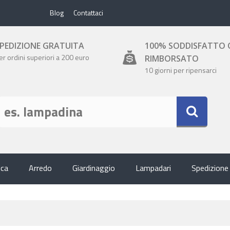
Blog
Contattaci
PEDIZIONE GRATUITA
100% SODDISFATTO 
er ordini superiori a 200 euro
RIMBORSATO
10 giorni per ripensarci
ica
Arredo
Giardinaggio
Lampadari
Spedizione