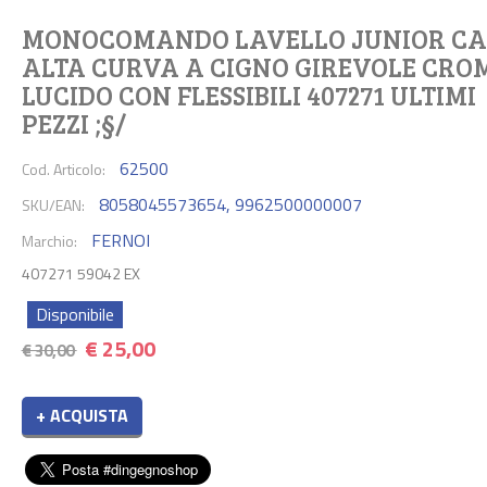
MONOCOMANDO LAVELLO JUNIOR C
ALTA CURVA A CIGNO GIREVOLE CRO
LUCIDO CON FLESSIBILI 407271 ULTIMI
PEZZI ;§/
62500
Cod. Articolo:
8058045573654
,
9962500000007
SKU/EAN:
FERNOI
Marchio:
407271 59042 EX
Disponibile
€
25,00
€ 30,00
+ ACQUISTA