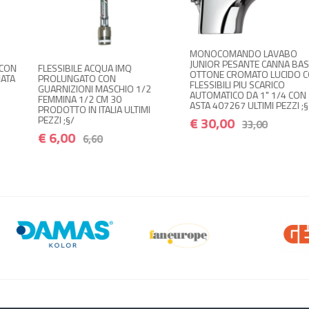
MONOCOMANDO LAVABO
JUNIOR PESANTE CANNA BASSA
 IMQ
BL ROMPIGETTO PE
OTTONE CROMATO LUCIDO CON
ATTACCO MASCHIO 
FLESSIBILI PIU SCARICO
CHIO 1/2
PEZZI 2 IN METALL
AUTOMATICO DA 1" 1/4 CON
30
22010022 ;§/
ASTA 407267 ULTIMI PEZZI ;§
A ULTIMI
€ 2,00
2,20
€ 30,00
33,00