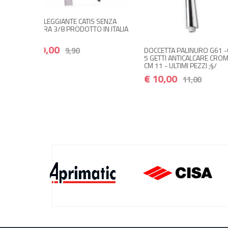
TIS SENZA
TTO IN ITALIA
DOCCETTA PALINURO G61 -CON
FLESSIBILE ACQUA
5 GETTI ANTICALCARE CROMATA
PROLUNGATO CON
CM 11 - ULTIMI PEZZI ;§/
GUARNIZIONI MAS
FEMMINA 1/2 CM 
€ 10,00
11,00
PRODOTTO IN ITALI
PEZZI ;§/
€ 6,00
6,60